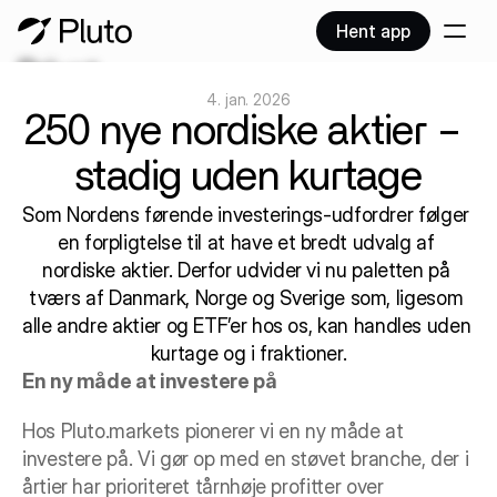
Hent app
Privat
4. jan. 2026
Virksomhed
250 nye nordiske aktier – 
Produkter
stadig uden kurtage
Collections
NYHED
Priser
Som Nordens førende investerings-udfordrer følger 
en forpligtelse til at have et bredt udvalg af 
Blog
nordiske aktier. Derfor udvider vi nu paletten på 
Flyt portefølje
tværs af Danmark, Norge og Sverige som, ligesom 
Kontakt
alle andre aktier og ETF’er hos os, kan handles uden 
kurtage og i fraktioner.
En ny måde at investere på
Hos Pluto.markets pionerer vi en ny måde at 
investere på. Vi gør op med en støvet branche, der i 
årtier har prioriteret tårnhøje profitter over 