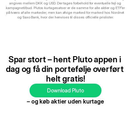
angives mellem DKK og USD. Der tages forbehold for eventuelle fejl og 
kampagnetilbud. Plutos kurtagesatser er de samme for alle aktier og ETF’er 
på tværs af alle markeder, men kan afvige marked for marked hos Nordnet 
og Saxo Bank, hvor der henvises til disses officielle prislister.
Spar stort – hent Pluto appen i 
dag og få din portefølje overført 
helt gratis!
Download Pluto
– og køb aktier uden kurtage