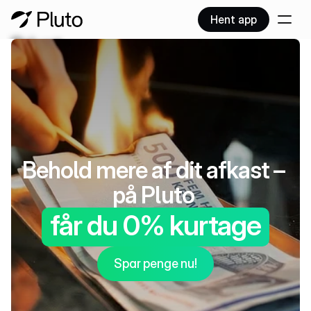
Hent app
Privat
Virksomhed
Produkter
Collections
NYHED
Priser
Blog
Behold mere af dit afkast – 
Flyt portefølje
på Pluto 
Kontakt
får du 0% kurtage
Spar penge nu!